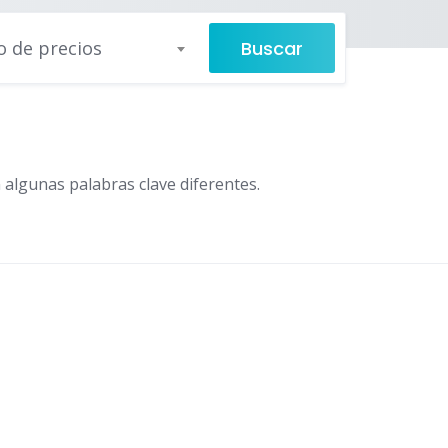
Buscar
 de precios
 algunas palabras clave diferentes.
 turismo, ocio y compra • Málaga, España
,
Tourism, leisure 