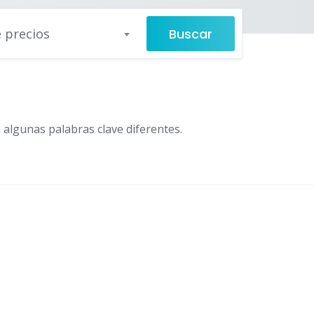
Buscar
 precios
 algunas palabras clave diferentes.
urismo, ocio y compra • Málaga, España
,
Tourism, leisure an