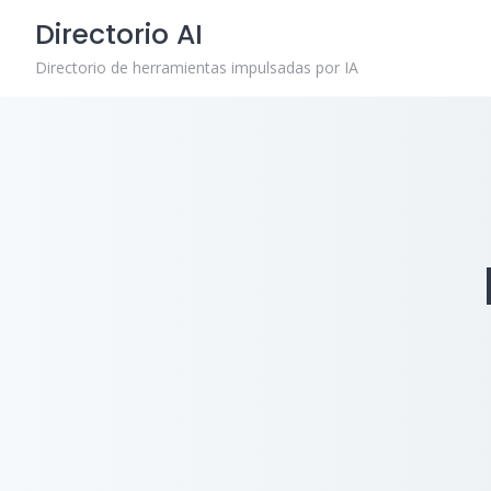
Skip
Directorio AI
to
content
Directorio de herramientas impulsadas por IA