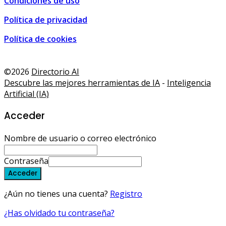
Condiciones de uso
Política de privacidad
Política de cookies
Guía de turismo, ocio y compra • Málaga, España
,
Tourism
©2026
Directorio AI
Descubre las mejores herramientas de IA
-
Inteligencia
Artificial (IA)
Acceder
Nombre de usuario o correo electrónico
Contraseña
Acceder
¿Aún no tienes una cuenta?
Registro
¿Has olvidado tu contraseña?