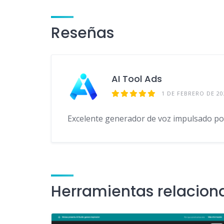
ac
n
e
el
h
m
e
k
d
e
at
ai
Reseñas
b
e
di
gr
s
l
o
dI
t
a
A
o
n
m
p
AI Tool Ads
k
p
1 DE FEBRERO DE 20
Excelente generador de voz impulsado por
Herramientas relacion