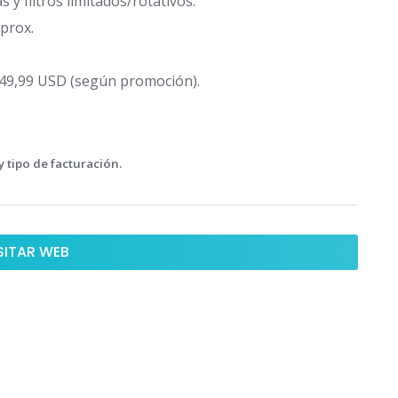
 y filtros limitados/rotativos.
prox.
e 49,99 USD (según promoción).
 tipo de facturación.
SITAR WEB