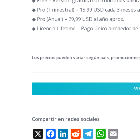
◆ Free – Versión gratuita con funciones básicas
◆ Pro (Trimestral) – 15,99 USD cada 3 meses a
◆ Pro (Anual) – 29,99 USD al año aprox.
◆ Licencia Lifetime – Pago único alrededor d
Los precios pueden variar según país, promociones y
VI
Compartir en redes sociales
X
F
Li
R
T
W
E