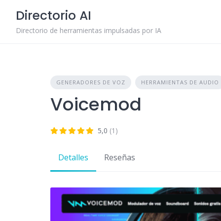
Skip
Directorio AI
to
content
Directorio de herramientas impulsadas por IA
GENERADORES DE VOZ
HERRAMIENTAS DE AUDIO
Voicemod
5,0
(1)
Detalles
Reseñas