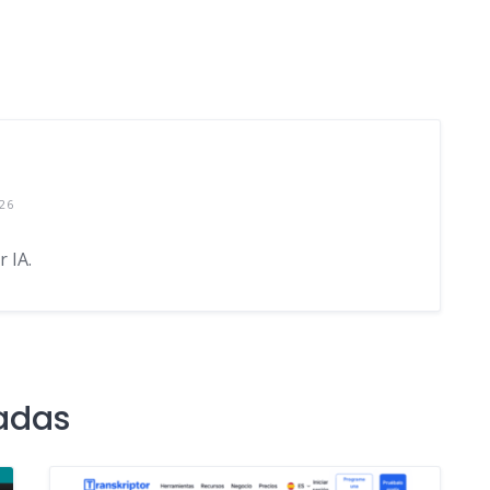
26
 IA.
adas