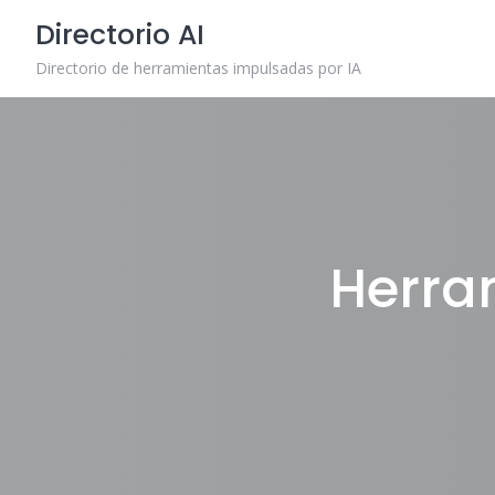
Skip
Directorio AI
to
content
Directorio de herramientas impulsadas por IA
Herra