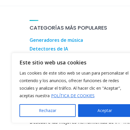
CATEGORÍAS MÁS POPULARES
Generadores de música
Detectores de IA
Herramientas de marketing digital
Este sitio web usa cookies
Herramientas de inversión
Las cookies de este sitio web se usan para personalizar el
Herramientas para informáticos
contenido y los anuncios, ofrecer funciones de redes
Generadores de videos de TikTok
sociales y analizar el tráfico. Al hacer clic en "Aceptar",
aceptas nuestra
POLÍTICA DE COOKIES
Rechazar
Aceptar
©2026
Directorio AI
Descubre las mejores herramientas de IA
-
Int